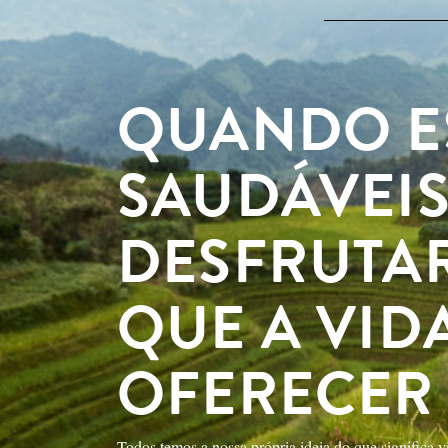
QUANDO E
SAUDÁVEI
DESFRUTAR
QUE A VID
OFERECER
Todos temos a nossa própria ideia do que significa 