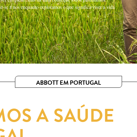
e-se a nós enquanto exploramos o que significa viver a vida
.
ABBOTT EM PORTUGAL
OS A SAÚDE
GAL