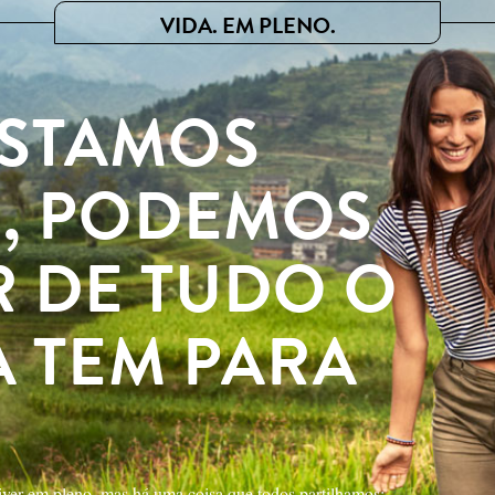
VIDA. EM PLENO.
STAMOS
S, PODEMOS
 DE TUDO O
A TEM PARA
viver em pleno, mas há uma coisa que todos partilhamos: